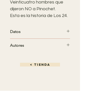
Veinticuatro hombres que
dijeron NO a Pinochet.
Esta es la historia de Los 24.​
Datos
ISBN: 978-956-09405-1-3
Autores
Páginas: 134
150 x 210 mm
Danny Monsálvez
Primera edición: septiembre 2022
León Pagola
Editorial:
Historiográfica
(Chile)
< tienda
ZONA
DE LIBROS
Ñuñoa
Santiago de Chile
info@zonadelibros.com